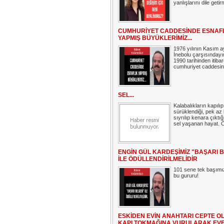
yanlışlarını dile getir
CUMHURİYET CADDESİNDE ESNAF
YAPMIŞ BÜYÜKLERİMİZ...
1976 yılının Kasım a
İnebolu çarşısınday
1990 tarihinden itiba
cumhuriyet caddesind
SEL...
Kalabalıkların kapılıp
sürüklendiği, pek az
sıyrılıp kenara çıktığ
sel yaşanan hayat. Öy
ENGİN GÜL KARDEŞİMİZ "BAŞARI B
İLE ÖDÜLLENDİRİLMELİDİR
101 sene tek başımı
bu gururu!
ESKİDEN EVİN ANAHTARI CEPTE OL
KAPI TOKMAĞINA VURULARAK EV