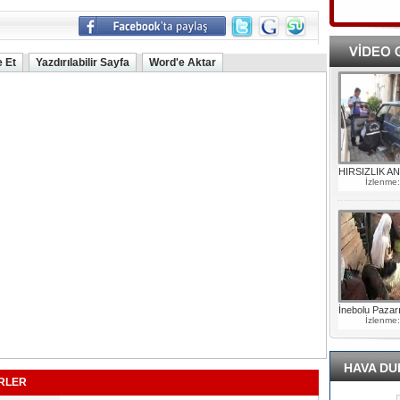
e Et
Yazdırılabilir Sayfa
Word'e Aktar
HIRSIZLIK A
İzlenme
İnebolu Pazar
İzlenme
HAVA D
RLER