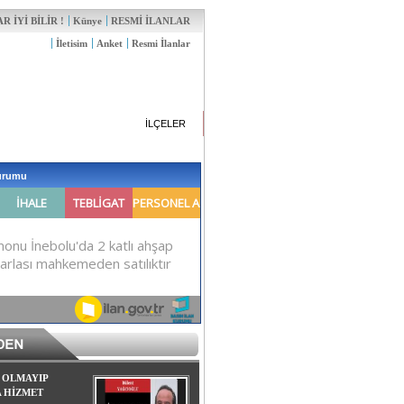
 İYİ BİLİR !
Künye
RESMİ İLANLAR
İletisim
Anket
Resmi İlanlar
İLÇELER
Kurumu
 OLMAYIP
A HİZMET