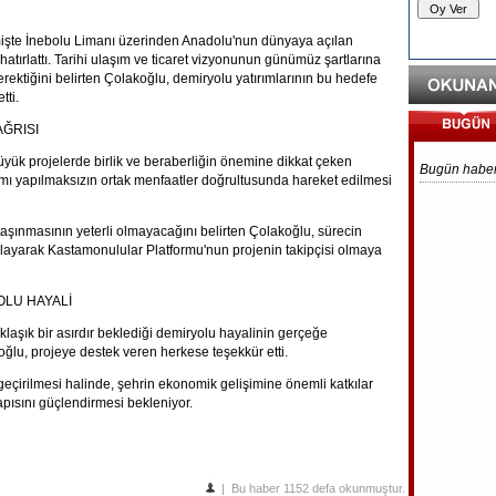
şte İnebolu Limanı üzerinden Anadolu'nun dünyaya açılan
hatırlattı. Tarihi ulaşım ve ticaret vizyonunun günümüz şartlarına
ektiğini belirten Çolakoğlu, demiryolu yatırımlarının bu hedefe
tti.
ĞRISI
yük projelerde birlik ve beraberliğin önemine dikkat çeken
Bugün haber
mı yapılmaksızın ortak menfaatler doğrultusunda hareket edilmesi
şınmasının yeterli olmayacağını belirten Çolakoğlu, sürecin
ulayarak Kastamonulular Platformu'nun projenin takipçisi olmaya
OLU HAYALİ
şık bir asırdır beklediği demiryolu hayalinin gerçeğe
u, projeye destek veren herkese teşekkür etti.
çirilmesi halinde, şehrin ekonomik gelişimine önemli katkılar
apısını güçlendirmesi bekleniyor.
| Bu haber 1152 defa okunmuştur.