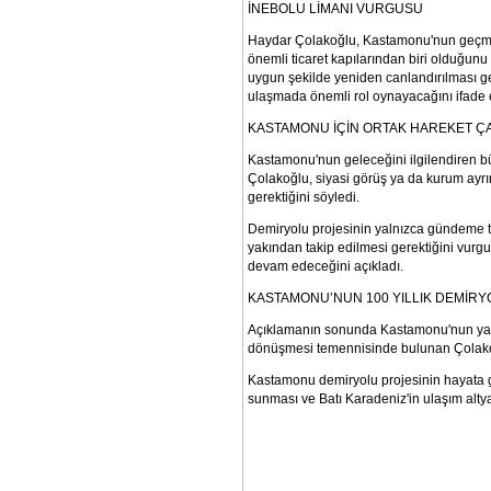
İNEBOLU LİMANI VURGUSU
Haydar Çolakoğlu, Kastamonu'nun geçmi
önemli ticaret kapılarından biri olduğunu 
uygun şekilde yeniden canlandırılması ger
ulaşmada önemli rol oynayacağını ifade e
KASTAMONU İÇİN ORTAK HAREKET ÇA
Kastamonu'nun geleceğini ilgilendiren bü
Çolakoğlu, siyasi görüş ya da kurum ayrı
gerektiğini söyledi.
Demiryolu projesinin yalnızca gündeme ta
yakından takip edilmesi gerektiğini vurg
devam edeceğini açıkladı.
KASTAMONU’NUN 100 YILLIK DEMİRY
Açıklamanın sonunda Kastamonu'nun yakla
dönüşmesi temennisinde bulunan Çolakoğl
Kastamonu demiryolu projesinin hayata ge
sunması ve Batı Karadeniz'in ulaşım alty