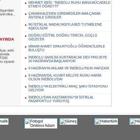
MEHMET REİS: "İNEBOLU RUHU BANA MÜCADELE
ETMEYİ ÖĞRETTİ"
dışarıdan
ÇANAKKALE'DEN GİREMEDİLER AMA ÇANAK
el olsa...
ANTENLE GİRDİLER
İKİ İSTİKLAL MADALYASIYLA BİZİ TUTABİLENE
AŞKOLSUN!
DOĞRU EĞİTİM, DOĞRU TERCİH, GÜÇLÜ
 AYINDA
GELECEK
MİMAR AHMET ERKURTOĞLU ÖĞRENCİLERLE
BULUŞTU
ar, eski
asında
İNEBOLU SAHİLİNİ KURTARACAK DEV PROJEYE
 TOKİ
20 HAZİRAN'DA BAŞLANIYOR
nı ziyaret
9 HAZİRAN'IN ANLAMI VE İNEBOLU'NUN HAFIZASI
9 HAZİRAN'DA, KUVAYİ MİLLİYE RUHU HAKİM
OLSUN İNEBOLU'DA!
İNEBOLU'YA ELEKTRİKLİ ARAÇ ŞARJ İSTASYONU
GELİYOR
İNEBOLU'DAN KASTAMONU'YA 'İSTİKLAL
PASAPORTLU' YÜRÜYÜŞ