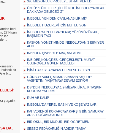
390 MİLYONLUK PROJEYE STRAT VERİLDİ
me...
ÜNLÜ: "TÜNELLER BİTTİĞİNDE İNEBOLU'YA 30-40
DAKİKADA GELECEĞİZ"
LIK
İNEBOLU YENİDEN CANLANABİLİR Mİ?
İNEBOLU HUZUREVİ İÇİN MUTLU SON
yından beri
İNEBOLU'NUN HELVACILARI; YÜZÜMÜZÜN AKI,
ım. 27 Nisan
BAŞIMIZIN TACI
ren ise
e ...
KASKON YÖNETİMİNDE İNEBOLU'DAN 3 İSİM YER
ALDI
İNEBOLU ŞİVESİYLE MAÇ ANLATIMI
İNE-DER KONGRESİ GERÇEKLEŞTİ: MURAT
OBUROĞLU GÜVEN TAZELEDİ
 kimsenin
ı bulanık bir
İŞİNİ HAKKIYLA YAPAN HERKESE GELSİN
le bi...
GÜRSOY VAKFI, MİMAR SİNAN'IN "AŞURE"
VASİYETİNİ YAŞATMAYA DEVAM EDİYOR
DSİ'DEN İNEBOLU'YA 1.9 MİLYAR LİRALIK TAŞKIN
ELGESİ"
KORUMA YATIRIMI
RUH VE KALIP
za yaşadık
İNEBOLU'DA YEREL BASIN VE KÖŞE YAZILARI!
KAHVERENGİ KOKARCAYA KARŞI 5 BİN SAMURAY
ARISI DOĞAYA SALINDI
BİR OKUL, BİR MÜDÜR, BİR ÖĞRETMEN
SA DA,
SESSİZ FEDÂKARLIĞIN ADIDIR "BABA"
E