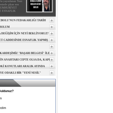
fta yayınlanan Yeni
esinde çıkan son
 "CUMHURİYET
E ESNAFLIK
NEBOLU'NUN FEDAKARLIĞI TARİH
UTULMAYACAK"
EBOLUM
 DEĞİŞİM İÇİN NEYİ BEKLİYORUZ?
T CADDESİNDE ESNAFLIK YAPMIŞ
...
KARDEŞİMİZ "BAŞARI BELGESİ" İLE
LMELİDİR
İN ANAHTARI CEPTE OLSA DA, KAPI
URULARAK EVE GİRİLİRDİ
OKİ KONUTLARI ARALIK AYINDA
OR
E ODAKLI BİR "YENİ NESİL"
 Buldunuz?
m
edim