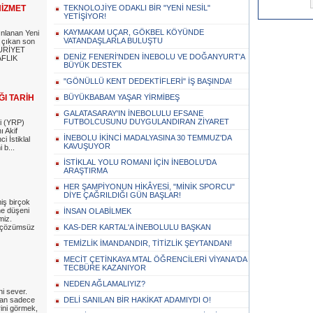
HİZMET
TEKNOLOJİYE ODAKLI BİR "YENİ NESİL"
YETİŞİYOR!
KAYMAKAM UÇAR, GÖKBEL KÖYÜNDE
ınlanan Yeni
VATANDAŞLARLA BULUŞTU
 çıkan son
URİYET
DENİZ FENERİ'NDEN İNEBOLU VE DOĞANYURT'A
FLIK
BÜYÜK DESTEK
"GÖNÜLLÜ KENT DEDEKTİFLERİ" İŞ BAŞINDA!
I TARİH
BÜYÜKBABAM YAŞAR YİRMİBEŞ
GALATASARAY'IN İNEBOLULU EFSANE
FUTBOLCUSUNU DUYGULANDIRAN ZİYARET
i (YRP)
 Akif
İNEBOLU İKİNCİ MADALYASINA 30 TEMMUZ'DA
i İstiklal
KAVUŞUYOR
 b...
İSTİKLAL YOLU ROMANI İÇİN İNEBOLU'DA
ARAŞTIRMA
HER ŞAMPİYONUN HİKÂYESİ, "MİNİK SPORCU"
DİYE ÇAĞRILDIĞI GÜN BAŞLAR!
iş birçok
ne düşeni
İNSAN OLABİLMEK
miz.
n çözümsüz
KAS-DER KARTAL'A İNEBOLULU BAŞKAN
TEMİZLİK İMANDANDIR, TİTİZLİK ŞEYTANDAN!
MECİT ÇETİNKAYA MTAL ÖĞRENCİLERİ VİYANA'DA
TECBÜRE KAZANIYOR
NEDEN AĞLAMALIYIZ?
i sever.
an sadece
DELİ SANILAN BİR HAKİKAT ADAMIYDI O!
rini görmek,