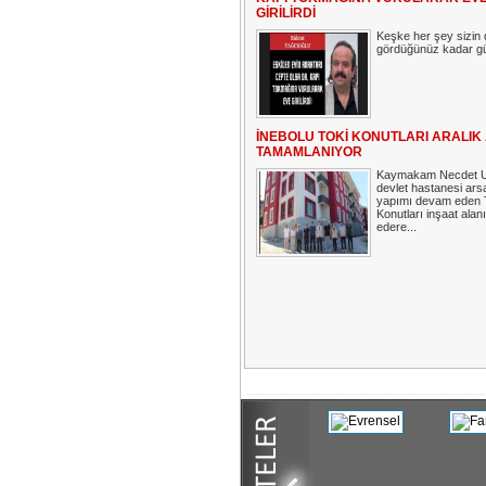
GİRİLİRDİ
Keşke her şey sizin 
gördüğünüz kadar güz
İNEBOLU TOKİ KONUTLARI ARALIK
TAMAMLANIYOR
Kaymakam Necdet Uç
devlet hastanesi ars
yapımı devam eden
Konutları inşaat alanı
edere...