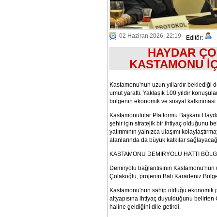
02 Haziran 2026, 22:19
Editör:
HAYDAR ÇO
KASTAMONU İÇİ
Kastamonu'nun uzun yıllardır beklediği 
umut yarattı. Yaklaşık 100 yıldır konuşu
bölgenin ekonomik ve sosyal kalkınması 
Kastamonulular Platformu Başkanı Hayda
şehir için stratejik bir ihtiyaç olduğunu
yatırımının yalnızca ulaşımı kolaylaştırm
alanlarında da büyük katkılar sağlayacağın
KASTAMONU DEMİRYOLU HATTI BÖLG
Demiryolu bağlantısının Kastamonu'nun u
Çolakoğlu, projenin Batı Karadeniz Bölge
Kastamonu'nun sahip olduğu ekonomik pot
altyapısına ihtiyaç duyulduğunu belirten Ç
haline geldiğini dile getirdi.