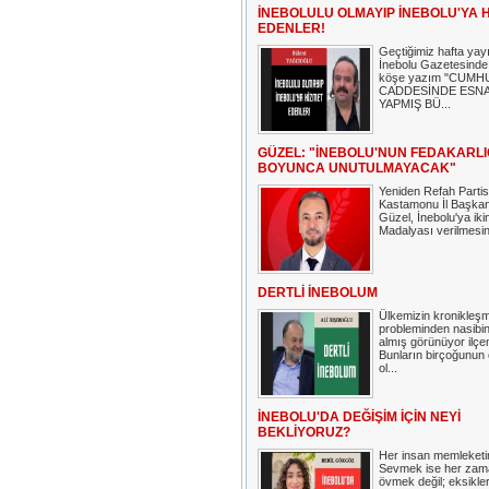
İNEBOLULU OLMAYIP İNEBOLU'YA 
EDENLER!
Geçtiğimiz hafta yay
İnebolu Gazetesinde
köşe yazım "CUMH
CADDESİNDE ESNA
YAPMIŞ BÜ...
GÜZEL: "İNEBOLU'NUN FEDAKARLIĞ
BOYUNCA UNUTULMAYACAK"
Yeniden Refah Partis
Kastamonu İl Başkanı
Güzel, İnebolu'ya ikinc
Madalyası verilmesini
DERTLİ İNEBOLUM
Ülkemizin kronikleşm
probleminden nasibi
almış görünüyor ilçe
Bunların birçoğunu
ol...
İNEBOLU'DA DEĞİŞİM İÇİN NEYİ
BEKLİYORUZ?
Her insan memleketin
Sevmek ise her zam
övmek değil; eksikle