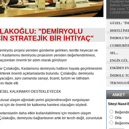
EDENLER!
Geçtiğimiz ha
İnebolu Gazet
köşe yazım
CADDESİND
YAPM...
GÜZEL: "İ
LAKOĞLU: "DEMİRYOLU
BOYUNCA UN
DERTLİ İN
N STRATEJİK BİR İHTİYAÇ"
İNEBOLU'DA
CUMHURİYE
demiryolu projesi yeniden gündeme gelirken, kentte heyecan ve
BÜYÜKLERİMİZ
SEL...
lan Kastamonu demiryolu projesinin yeniden değerlendirilmesi,
açısından önemli bir adım olarak görülüyor.
ENGİN GÜL 
ÖDÜLLENDİRİ
r Çolakoğlu, Kastamonu demiryolu hattının hayata geçirilmesinin
ESKİDEN EV
 belirterek önemli açıklamalarda bulundu. Çolakoğlu, demiryolu
TOKMAĞINA V
İNEBOLU T
ayacağını, aynı zamanda sanayi, ticaret, turizm ve istihdam
ı ifade etti.
TAMAMLANIY
TEKNOLOJİY
YETİŞİYOR!
ESEL KALKINMAYI DESTEKLEYECEK
ANKET
lusal ulaşım ağındaki yerini güçlendireceğini vurgulayan
Siteyi Nasıl
si için de önemli bir kalkınma hamlesi olacağını söyledi.
Beğendi
ansiyelin daha etkin kullanılabilmesi için modern ulaşım
Orta
olakoğlu, demiryolu bağlantısının artık bir tercih değil, zorunluluk
Beğenm