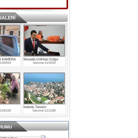
Tüm videolar
NI KAMERA
Mustafa Gökhan Gülşe
:130604
İzlenme:115400
ı
İnebolu Tanıtım
:136330
İzlenme:121288
URUMU